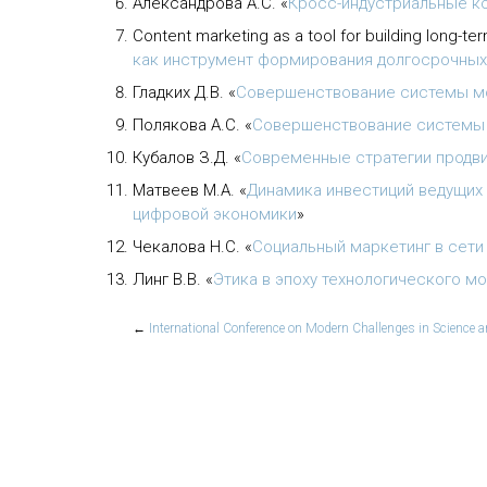
Александрова А.С.
«
Кросс-индустриальные к
Content marketing as a tool for building long-te
как инструмент формирования долгосрочных
Гладких Д.В.
«
Совершенствование системы мо
Полякова А.С.
«
Совершенствование системы о
Кубалов З.Д.
«
Cовременные стратегии продви
Матвеев М.А.
«
Динамика инвестиций ведущих 
цифровой экономики
»
Чекалова Н.С.
«
Социальный маркетинг в сети
Линг В.В.
«
Этика в эпоху технологического м
←
International Conference on Modern Challenges in Science 