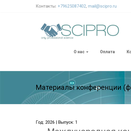
Контакты:
+79625087402
,
mail@scipro.ru
О нас
Оплата
К
Материалы конференции (ф
Год: 2026 | Выпуск: 1