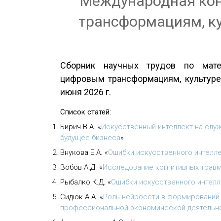
Международная ко
трансформациям, ку
Сборник научных трудов по мат
цифровым трансформациям, культуре 
июня 2026 г.
Список статей:
Бирич В.А.
«
Искусственный интеллект на служ
будущее бизнеса
»
Внукова Е.А.
«
Ошибки искусственного интелле
Зобов А.Д.
«
Исследование когнитивных травм
Рыбалко К.Д.
«
Ошибки искусственного интелл
Сидюк А.А.
«
Роль нейросети в формировании 
профессиональной экономической деятельно