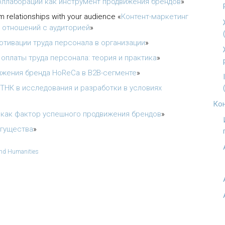
оллаборации как инструмент продвижения брендов
»
rm relationships with your audience
«
Контент-маркетинг
 отношений с аудиторией
»
тивации труда персонала в организации
»
платы труда персонала: теория и практика
»
жения бренда HoReCa в B2B-сегменте
»
ТНК в исследования и разработки в условиях
Кон
 как фактор успешного продвижения брендов
»
огущества
»
and Humanities