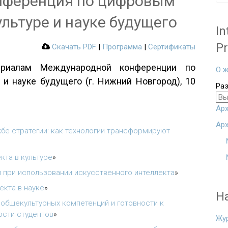
нференция по цифровым
льтуре и науке будущего
In
Pr
Скачать PDF
|
Программа
|
Сертификаты
ериалам Международной конференции по
О ж
и науке будущего (г. Нижний Новгород), 10
Ра
Арх
Арх
бе стратегии: как технологии трансформируют
кта в культуре
»
 при использовании искусственного интеллекта
»
екта в науке
»
Н
общекультурных компетенций и готовности к
сти студентов
»
Жу