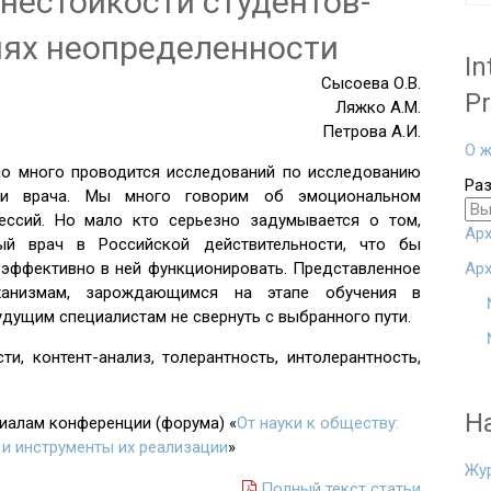
естойкости студентов-
иях неопределенности
In
Сысоева О.В.
Pr
Ляжко А.М.
Петрова А.И.
О ж
но много проводится исследований по исследованию
Ра
ии врача. Мы много говорим об эмоциональном
ссий. Но мало кто серьезно задумывается о том,
Арх
ый врач в Российской действительности, что бы
 эффективно в ней функционировать. Представленное
Арх
ханизмам, зарождающимся на этапе обучения в
дущим специалистам не свернуть с выбранного пути.
ти, контент-анализ, толерантность, интолерантность,
Н
риалам конференции (форума) «
От науки к обществу:
и инструменты их реализации
»
Жу
Полный текст статьи