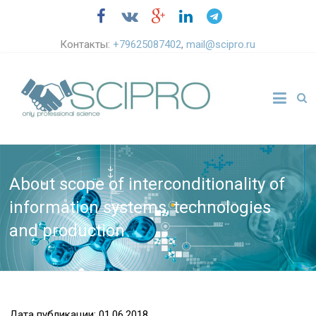
Контакты:
+79625087402
,
mail@scipro.ru
About scope of interconditionality of
information systems, technologies
and production
Дата публикации: 01.06.2018