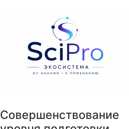
Перейти к содержанию
Совершенствование
уровня подготовки