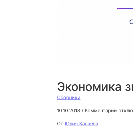
Экономика з
Сборники
к запи
10.10.2018
/
Комментарии
отклю
От
Юлия Канаева