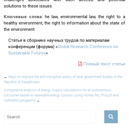
solutions to these issues.
Ключевые слова:
he law, environmental law, the right to a
healthy environment, the right to information about the state of
the environment.
Статья в сборнике научных трудов по материалам
конференции (форума) «
Global Research Conference on
Sustainable Futures
»
Полный текст статьи
←
Ways to improve the anti-corruption policy of local government bodies in the
Republic of Kazakhstan
Comparative analysis of energy supply calculations for an autonomous
consumer based on renewable energy sources using Homer Pro, PVsyst and
VizProRES programs
→