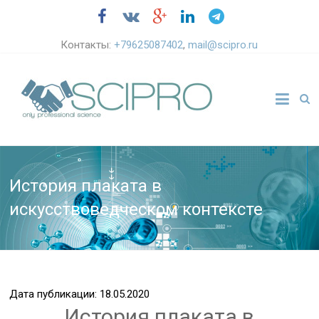
Контакты:
+79625087402
,
mail@scipro.ru
История плаката в
искусствоведческом контексте
Дата публикации: 18.05.2020
История плаката в