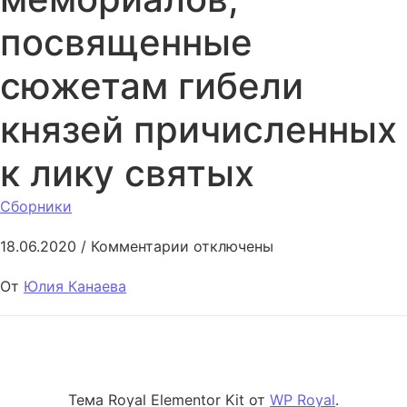
посвященные
сюжетам гибели
князей причисленных
к лику святых
Сборники
к записи Росписи храмов-ме
18.06.2020
/
Комментарии
отключены
От
Юлия Канаева
Тема Royal Elementor Kit от
WP Royal
.