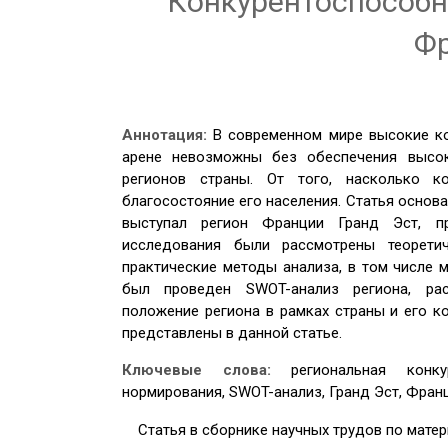
Конкурентоспособно
Ф
Аннотация:
В современном мире высокие к
арене невозможны без обеспечения высоки
регионов страны. От того, насколько к
благосостояние его населения. Статья основ
выступал регион Франции Гранд Эст, п
исследования были рассмотрены теоретич
практические методы анализа, в том числе 
был проведен SWOT-анализ региона, рас
положение региона в рамках страны и его к
представлены в данной статье.
Ключевые слова:
региональная конк
нормирования, SWOT-анализ, Гранд Эст, Фран
Статья в сборнике научных трудов по мате