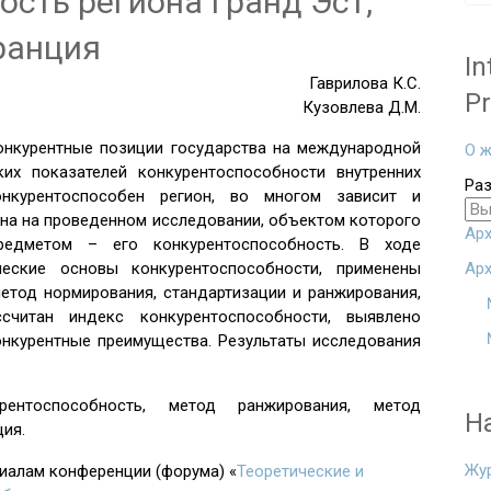
сть региона Гранд Эст,
ранция
In
Гаврилова К.С.
Pr
Кузовлева Д.М.
онкурентные позиции государства на международной
О ж
х показателей конкурентоспособности внутренних
Ра
онкурентоспособен регион, во многом зависит и
ана на проведенном исследовании, объектом которого
Арх
редметом – его конкурентоспособность. В ходе
еские основы конкурентоспособности, применены
Арх
метод нормирования, стандартизации и ранжирования,
считан индекс конкурентоспособности, выявлено
онкурентные преимущества. Результаты исследования
урентоспособность, метод ранжирования, метод
Н
ция.
Жу
риалам конференции (форума) «
Теоретические и