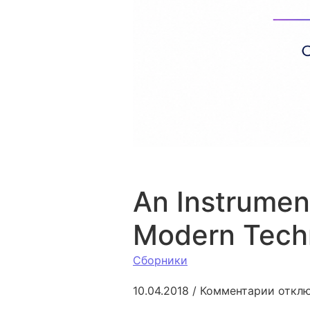
An Instrumen
Modern Tech
Сборники
к запи
10.04.2018
/
Комментарии
откл