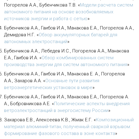
Погорелов А.А., Бубенчикова Т.В.
«
Модели расчета систем
автономного питания на основе возобновляемых
источников энергии и работа с сетью
»
Бубенчиков А.А., Гаибов И.А., Манакова Е.А., Погорелов А.А.,
Демидова Н.Г.
«
Обзор аккумуляторных батарей для
автономных электростанций
»
Бубенчиков А.А., Лебедев И.С., Погорелов А.А., Манакова
Е.А., Гаибов И.А.
«
Обзор комбинированных систем
производства энергии для систем автономного питания
»
Бубенчиков А.А., Гаибов И.А., Манакова Е. А., Погорелов
А.А., Захаров А.А.
«
Основные пути развития
ветроэнергетических установок в мире
»
Бубенчиков А.А., Гаибов И.А., Манакова Е.А., Погорелов А.
А., Бобровникова А.Е.
«
Политические аспекты внедрения
ветроэлектростанций в энергосистему России
»
Захарова Е.В., Алексеева К.В., Жмак Е.Г.
«
Композиционный
материал алюминий-титан, полученный сваркой взрывом:
формирование фазового состава в зоне контакта
»