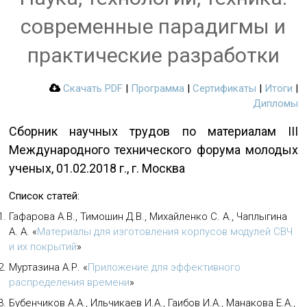
современные парадигмы и
практические разработки
Скачать PDF
|
Программа
|
Сертификаты
|
Итоги
|
Дипломы
Сборник научных трудов по материалам III
Международного технического форума молодых
ученых, 01.02.2018 г., г. Москва
Список статей:
Гафарова А.В., Тимошин Д.В., Михайленко C. А., Чаплыгина
А. А.
«
Материалы для изготовления корпусов модулей СВЧ
и их покрытий
»
Муртазина А.Р.
«
Приложение для эффективного
распределения времени
»
Бубенчиков А.А., Ильчикаев И.А., Гаибов И.А., Манакова Е.А.,