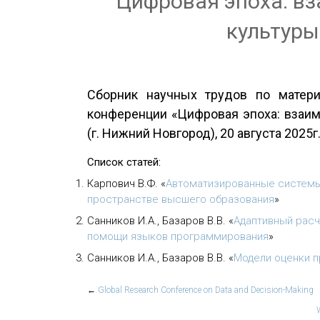
Цифровая эпоха: вз
культуры
Сборник научных трудов по матери
конференции «Цифровая эпоха: взаим
(г. Нижний Новгород), 20 августа 2025г
Список статей:
Карпович В.Ф.
«
Автоматизированные системы 
пространстве высшего образования
»
Санников И.А., Базаров В.В.
«
Адаптивный расч
помощи языков программирования
»
Санников И.А., Базаров В.В.
«
Модели оценки 
←
Global Research Conference on Data and Decision-Making