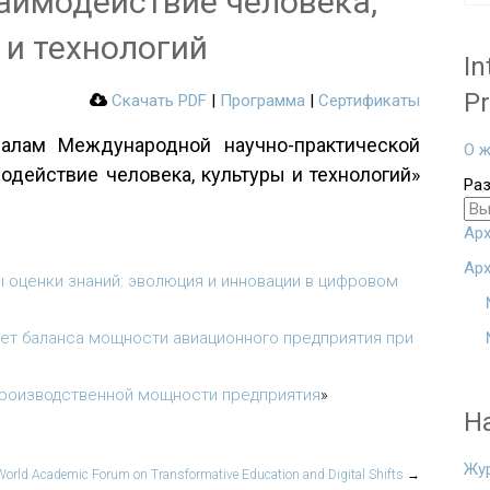
аимодействие человека,
 и технологий
In
Pr
Скачать PDF
|
Программа
|
Сертификаты
алам Международной научно-практической
О ж
одействие человека, культуры и технологий»
Ра
.
Арх
Арх
оценки знаний: эволюция и инновации в цифровом
ет баланса мощности авиационного предприятия при
производственной мощности предприятия
»
Н
Жу
World Academic Forum on Transformative Education and Digital Shifts
→