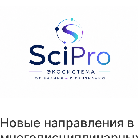
Перейти к содержанию
Новые направления в
многодисциплинарны