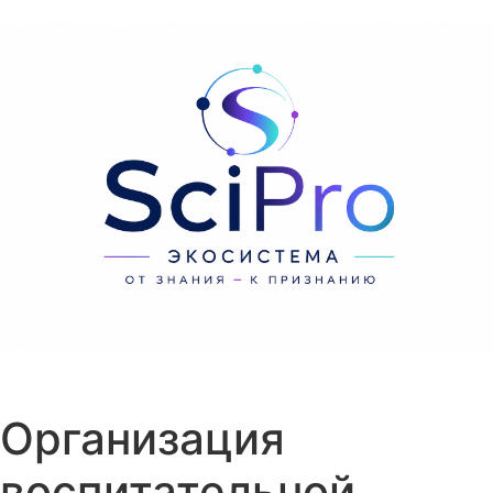
Перейти к содержанию
Организация
воспитательной