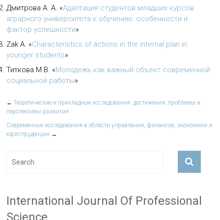
Дмитрова А. А.
«
Адаптация студентов младших курсов
аграрного университета к обучению: особенности и
фактор успешности
»
Zak A.
«
Characteristics of actions in the internal plan in
younger students
»
Титкова М.В.
«
Молодежь как важный объект современной
социальной работы
»
←
Теоретические и прикладные исследования: достижения, проблемы и
перспективы развития
Современные исследования в области управления, финансов, экономики и
юриспруденции
→
International Journal Of Professional
Science