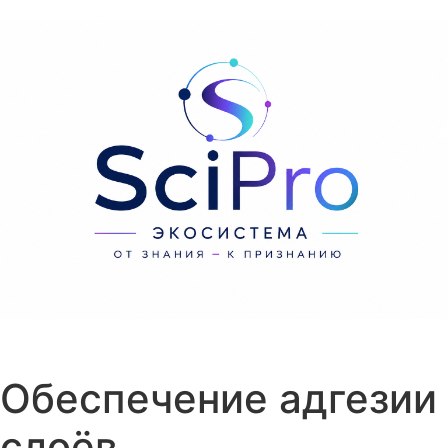
Перейти к содержанию
Обеспечение адгезии
слоёв