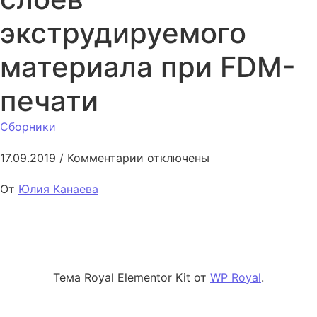
экструдируемого
материала при FDM-
печати
Сборники
к записи Обеспечение адгези
17.09.2019
/
Комментарии
отключены
От
Юлия Канаева
Тема Royal Elementor Kit от
WP Royal
.