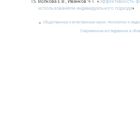
Волкова Е.В., Иванков Ч.Т.
«
Эффективность фо
использованием индивидуального подхода
»
←
Общественные и естественные науки, технологии и мед
Современные исследования в обла