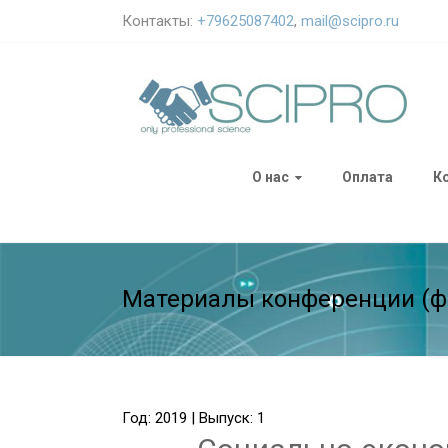
Контакты:
+79625087402
,
mail@scipro.ru
О нас
Оплата
К
Материалы конференции (ф
Год: 2019 | Выпуск: 1