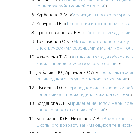
сельскохозяйственной отрасли)
»
Курбонова З.М.
«
Медиация в процессе урегу
Кочуров Д.В.
«
Технология изготовления зака
Преображенская Е.В.
«
Обеспечение адгезии 
Тойгамбаев С.К.
«
Метод восстановления и уп
электрическими разрядами в магнитном пол
Мамедова Т. Э.
«
Активные методы обучения:
иноязычной лексической компетенции
»
Дубовик Е.Ю., Аршукова С.А.
«
Профилактика э
сдачи единого государственного экзамена
»
Шугаева Д.О.
«
Переводческие технологии раб
топонимика в произведениях жанра фэнтези
»
Богданова А.В.
«
Применение новой меры прес
запрета определенных действий
»
Берлизова Ю.В., Николаев И.В.
«
Возможности 
школьного возраст, занимающихся теннисом