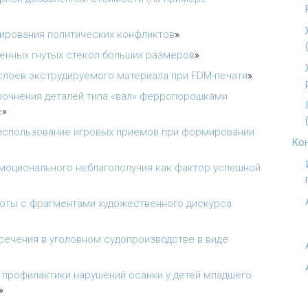
лирования политических конфликтов
»
ленных гнутых стекол больших размеров
»
слоёв экструдируемого материала при FDM-печати
»
рочнения деталей типа «вал» ферропорошками
е
»
 использование игровых приемов при формировании
Кон
моционального неблагополучия как фактор успешной
оты с фрагментами художественного дискурса:
ечения в уголовном судопроизводстве в виде
профилактики нарушений осанки у детей младшего
»