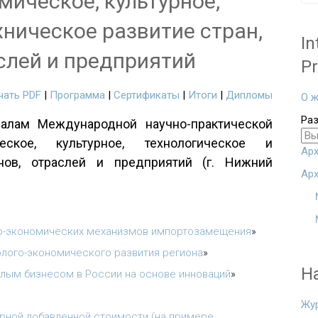
ическое, культурное,
хническое развитие стран,
In
слей и предприятий
Pr
чать PDF
|
Программа
|
Сертификаты
|
Итоги
|
Дипломы
О ж
Ра
алам Международной научно-практической
ческое, культурное, технологическое и
Арх
онов, отраслей и предприятий (г. Нижний
Арх
о-экономических механизмов импортозамещения
»
олого-экономического развития региона
»
Н
лым бизнесом в России на основе инноваций
»
Жу
рной добавленной стоимости (на примере