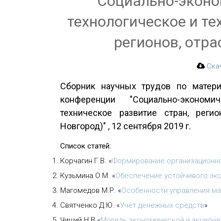
Социально-эконом
технологическое и те
регионов, отра
Ска
Сборник научных трудов по матери
конференции "Социально-экономи
техническое развитие стран, реги
Новгород)" , 12 сентября 2019 г.
Список статей:
Корчагин Г.В.
«
Формирование организационн
Кузьмина О.М.
«
Обеспечение устойчивого эк
Магомедов М.Р.
«
Особенности управления ма
Святченко Д.Ю.
«
Учёт денежных средств
»
Чиший Н.В
«
Модель экономической и акционе