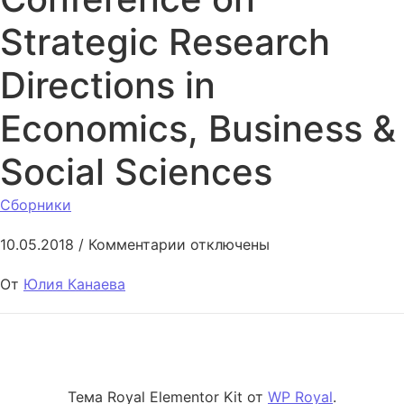
Strategic Research
Directions in
Economics, Business &
Social Sciences
Сборники
к записи I International Confer
10.05.2018
/
Комментарии
отключены
От
Юлия Канаева
Тема Royal Elementor Kit от
WP Royal
.