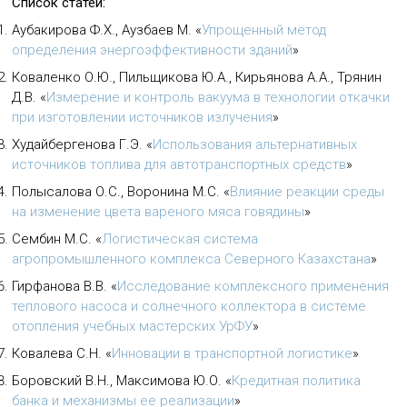
Список статей:
Аубакирова Ф.Х., Аузбаев М.
«
Упрощенный метод
определения энергоэффективности зданий
»
Коваленко О.Ю., Пильщикова Ю.А., Кирьянова А.А., Трянин
Д.В.
«
Измерение и контроль вакуума в технологии откачки
при изготовлении источников излучения
»
Худайбергенова Г.Э.
«
Использования альтернативных
источников топлива для автотранспортных средств
»
Полысалова О.С., Воронина М.С.
«
Влияние реакции среды
на изменение цвета вареного мяса говядины
»
Сембин М.С.
«
Логистическая система
агропромышленного комплекса Северного Казахстана
»
Гирфанова В.В.
«
Исследование комплексного применения
теплового насоса и солнечного коллектора в системе
отопления учебных мастерских УрФУ
»
Ковалева С.Н.
«
Инновации в транспортной логистике
»
Боровский В.Н., Максимова Ю.О.
«
Кредитная политика
банка и механизмы ее реализации
»