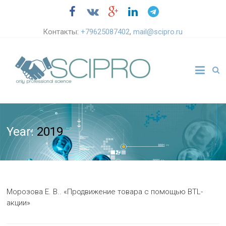
Контакты:
+79625087402
,
mail@scipro.ru
Year:
2019
Морозова Е. В.. «Продвижение товара с помощью BTL-
акции»