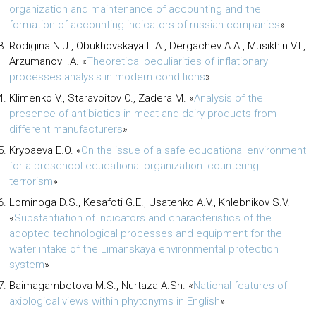
organization and maintenance of accounting and the
formation of accounting indicators of russian companies
»
Rodigina N.J., Obukhovskaya L.A., Dergachev A.A., Musikhin V.I.,
Arzumanov I.A.
«
Theoretical peculiarities of inflationary
processes analysis in modern conditions
»
Klimenko V., Staravoitov O., Zadera M.
«
Analysis of the
presence of antibiotics in meat and dairy products from
different manufacturers
»
Krypaeva E.O.
«
On the issue of a safe educational environment
for a preschool educational organization: countering
terrorism
»
Lominoga D.S., Kesafoti G.E., Usatenko A.V., Khlebnikov S.V.
«
Substantiation of indicators and characteristics of the
adopted technological processes and equipment for the
water intake of the Limanskaya environmental protection
system
»
Baimagambetova M.S., Nurtaza A.Sh.
«
National features of
axiological views within phytonyms in English
»