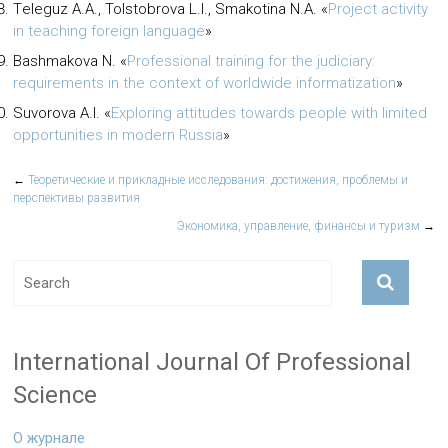
Тeleguz А.А., Tolstobrova L.I., Smakotina N.A.
«
Project activity
in teaching foreign language
»
Bashmakova N.
«
Professional training for the judiciary:
requirements in the context of worldwide informatization
»
Suvorova A.I.
«
Exploring attitudes towards people with limited
opportunities in modern Russia
»
←
Теоретические и прикладные исследования: достижения, проблемы и
перспективы развития
Экономика, управление, финансы и туризм
→
International Journal Of Professional
Science
О журнале