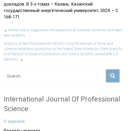
докладов. В 3-х томах – Казань: Казанский
государственный энергетический университет, 2024. – С.
168-171.
←
Mental stress suppresses the expression of nonlinear dynamics and heart
rate variability
Analysis of harmful production factors using the example of noise- and
vibration-hazardous production at the Federal State Enterprise «State Scientific
and Practical Institute of Automation and Control Systems named after L.K.
Safronov»
→
International Journal Of Professional
Science
О журнале
Разделы журнала