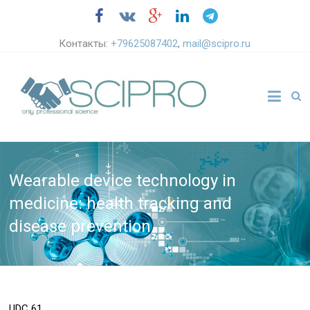
Контакты:
+79625087402
,
mail@scipro.ru
Wearable device technology in
medicine: health tracking and
disease prevention
UDC
61