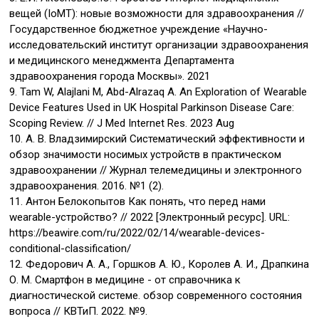
вещей (IoMT): новые возможности для здравоохранения //
Государственное бюджетное учреждение «Научно-
исследовательский институт организации здравоохранения
и медицинского менеджмента Департамента
здравоохранения города Москвы». 2021
9. Tam W, Alajlani M, Abd-Alrazaq A. An Exploration of Wearable
Device Features Used in UK Hospital Parkinson Disease Care:
Scoping Review. // J Med Internet Res. 2023 Aug
10. А. В. Владзимирский Систематический эффективности и
обзор значимости носимых устройств в практическом
здравоохранении // Журнал телемедицины и электронного
здравоохранения. 2016. №1 (2).
11. Антон Белокопытов Как понять, что перед нами
wearable-устройство? // 2022 [Электронный ресурс]. URL:
https://beawire.com/ru/2022/02/14/wearable-devices-
conditional-classification/
12. Федорович А. А., Горшков А. Ю., Королев А. И., Драпкина
О. М. Смартфон в медицине - от справочника к
диагностической системе. обзор современного состояния
вопроса // КВТиП. 2022. №9.