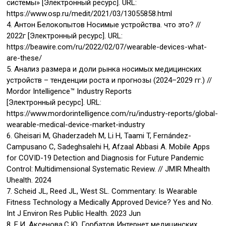
системы» [Электронный ресурс]. URL:
https://www.osp.ru/medit/2021/03/13055858.html
4. Антон Белокопытов Носимые устройства. что это? //
2022г [Электронный ресурс]. URL:
https://beawire.com/ru/2022/02/07/wearable-devices-what-
are-these/
5. Анализ размера и доли рынка носимых медицинских
устройств – тенденции роста и прогнозы (2024–2029 гг.) //
Mordor Intelligence™ Industry Reports
[Электронный ресурс]. URL:
https://www.mordorintelligence.com/ru/industry-reports/global-
wearable-medical-device-market-industry
6. Gheisari M, Ghaderzadeh M, Li H, Taami T, Fernández-
Campusano C, Sadeghsalehi H, Afzaal Abbasi A. Mobile Apps
for COVID-19 Detection and Diagnosis for Future Pandemic
Control: Multidimensional Systematic Review. // JMIR Mhealth
Uhealth. 2024
7. Scheid JL, Reed JL, West SL. Commentary: Is Wearable
Fitness Technology a Medically Approved Device? Yes and No.
Int J Environ Res Public Health. 2023 Jun
8. Е.И. Аксенова,С.Ю. Горбатов Интернет медицинских