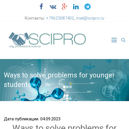
Контакты:
+79625087402
,
mail@scipro.ru
Ways to solve problems for younger
students
Дата публикации: 04.09.2023
Ways to solve problems for