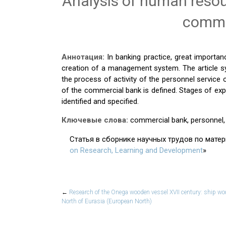
Analysis of human reso
comme
Аннотация:
In banking practice, great importa
creation of a management system. The article s
the process of activity of the personnel servic
of the commercial bank is defined. Stages of exp
identified and specified.
Ключевые слова:
commercial bank, personnel, 
Статья в сборнике научных трудов по мате
on Research, Learning and Development
»
←
Research of the Onega wooden vessel XVII century: ship wo
North of Eurasia (European North)