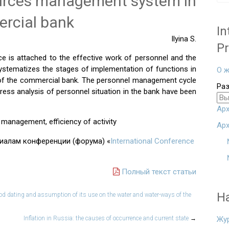
urces management system in
rcial bank
In
Ilyina S.
Pr
nce is attached to the effective work of personnel and the
ystematizes the stages of implementation of functions in
О ж
e of the commercial bank. The personnel management cycle
Ра
ress analysis of personnel situation in the bank have been
Арх
management, efficiency of activity
Арх
риалам конференции (форума) «
International Conference
Полный текст статьи
Н
od dating and assumption of its use on the water and water-ways of the
Inflation in Russia: the causes of occurrence and current state
→
Жу