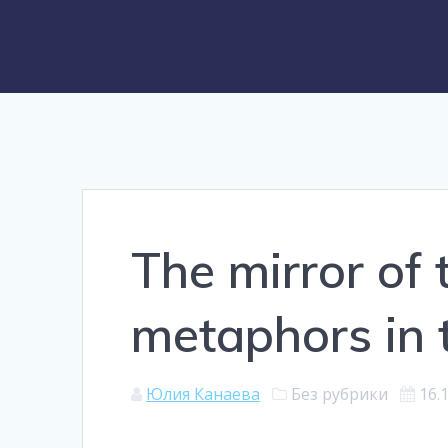
The mirror of 
metaphors in 
Юлия Канаева
Без рубрики
16.