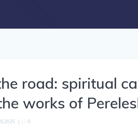
the road: spiritual c
the works of Pereles
10.2025
|
0