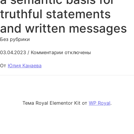
truthful statements
and written messages
Без рубрики
к записи False memories create
03.04.2023
/
Комментарии
отключены
От
Юлия Канаева
Тема Royal Elementor Kit от
WP Royal
.