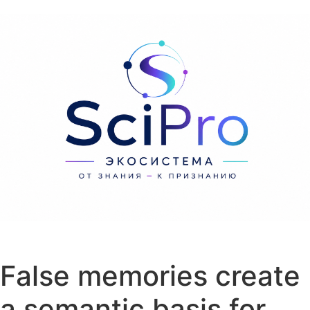
Перейти к содержанию
False memories create
a semantic basis for