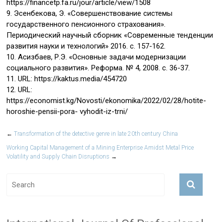
https://financetp.fa.ru/jour/article/view/1508
9. Эсенбекова, Э. «Совершенствование системы
государственного пенсионного страхования».
Периодический научный сборник «Современные тенденции
развития науки и технологий» 2016. с. 157-162.
10. Асизбаев, Р.Э. «Основные задачи модернизации
социального развития». Реформа. № 4, 2008. с. 36-37.
11. URL: https://kaktus.media/454720
12. URL:
https://economist.kg/Novosti/ekonomika/2022/02/28/hotite-
horoshie-pensii-pora- vyhodit-iz-trni/
←
Transformation of the detective genre in late 20th century China
Working Capital Management of a Mining Enterprise Amidst Metal Price
Volatility and Supply Chain Disruptions
→