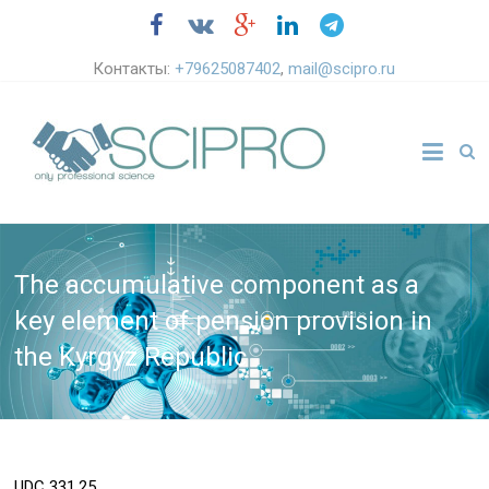
Контакты:
+79625087402
,
mail@scipro.ru
The accumulative component as a
key element of pension provision in
the Kyrgyz Republic
UDC
331.25