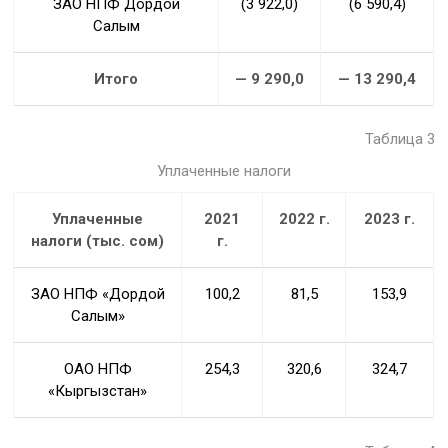
ЗАО НПФ Дордой
(3 922,0)
(6 590,4)
Салым
Итого
— 9 290,0
— 13 290,4
Таблица 3
Уплаченные налоги
Уплаченные
2021
2022 г.
2023 г.
налоги (тыс. сом)
г.
ЗАО НПФ «Дордой
100,2
81,5
153,9
Салым»
ОАО НПФ
254,3
320,6
324,7
«Кыргызстан»