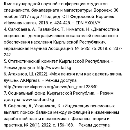
II международной научной конференции студентов
специалиста, бакалавриата и магистратуры. Воронеж, 30
ноября 2017 года / Под ред. С.П.Федосовой. Воронеж:
«Научная книга», 2018. с. 424-428. – EDN YXOLVY.
4. Саякбаева, А., Таалайбек, Т., Ниматов, Н. «Диагностика
социально- демографических показателей пенсионного
обеспечения населения Кыргызской Республики».
Евразийская Научная Ассоциация. № 5-35: 75, 2018. с. 237-
242.
5. Статистический комитет Кыргызской Республики. –
Режим доступа: http://www.stat.kg
6. Атаханов, Ш. (2022). «Моя пенсия или как сделать жизнь
лучше». АКИpress. – Режим доступа:
http://mnenie.akipress.org/unews/un_post:23840
7. Социальный фонд Кыргызской Республик. – Режим
доступа: www.soсfond.kg
8. Сафонов, А., Угодников, К. «Индексация пенсионных
выплат: поиски баланса между инфляцией и изменением
заработной платы в экономике». Финансы: теория и
практика. № 26(1), 2022. с. 156-168. – Режим доступа: