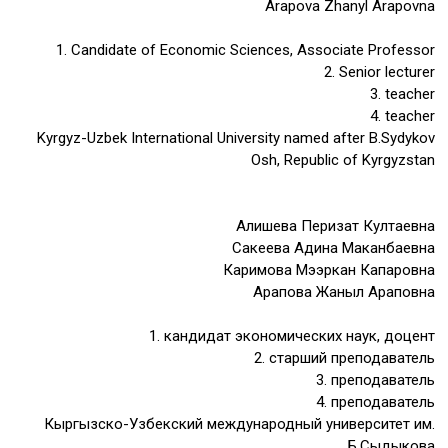
Arapova Zhanyl Arapovna
1. Candidate of Economic Sciences, Associate Professor
2. Senior lecturer
3. teacher
4. teacher
Kyrgyz-Uzbek International University named after B.Sydykov
Osh, Republic of Kyrgyzstan
Алишева Перизат Култаевна
Сакеева Адина Маканбаевна
Каримова Мээркан Капаровна
Арапова Жаныл Араповна
1. кандидат экономических наук, доцент
2. старший преподаватель
3. преподаватель
4. преподаватель
Кыргызско-Узбекский международный университет им.
Б.Сыдыкова