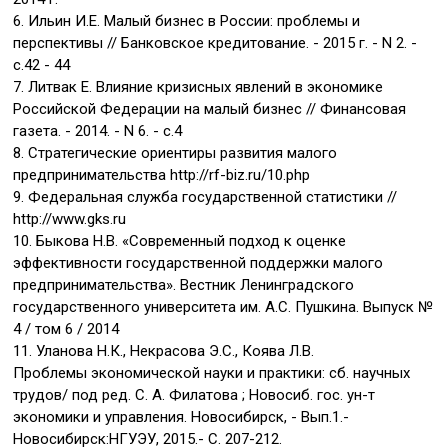
6. Ильин И.Е. Малый бизнес в России: проблемы и
перспективы // Банковское кредитование. - 2015 г. - N 2. -
с.42 - 44
7. Литвак Е. Влияние кризисных явлений в экономике
Российской Федерации на малый бизнес // Финансовая
газета. - 2014. - N 6. - с.4
8. Стратегические ориентиры развития малого
предпринимательства http://rf-biz.ru/10.php
9. Федеральная служба государственной статистики //
http://www.gks.ru
10. Быкова Н.В. «Современный подход к оценке
эффективности государственной поддержки малого
предпринимательства». Вестник Ленинградского
государственного университета им. А.С. Пушкина. Выпуск №
4 / том 6 / 2014
11. Уланова Н.К., Некрасова Э.С., Коява Л.В.
Проблемы экономической науки и практики: сб. научных
трудов/ под ред. С. А. Филатова ; Новосиб. гос. ун-т
экономики и управления. Новосибирск, - Вып.1.-
Новосибирск:НГУЭУ, 2015.- С. 207-212.