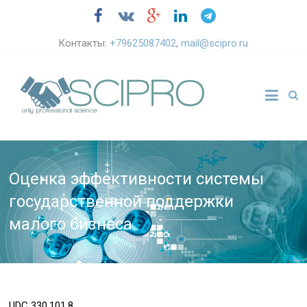
Контакты:
+79625087402
,
mail@scipro.ru
Оценка эффективности системы
государственной поддержки
малого бизнеса
UDC
330.101.8