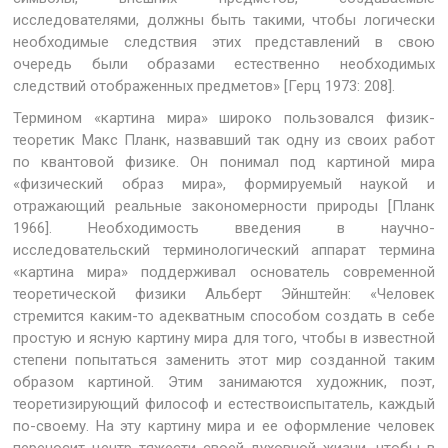
исследователями, должны быть такими, чтобы логически
необходимые следствия этих представлений в свою
очередь были образами естественно необходимых
следствий отображенных предметов» [Герц 1973: 208].
Термином «картина мира» широко пользовался физик-
теоретик Макс Планк, назвавший так одну из своих работ
по квантовой физике. Он понимал под картиной мира
«физический образ мира», формируемый наукой и
отражающий реальные закономерности природы [Планк
1966]. Необходимость введения в научно-
исследовательский терминологический аппарат термина
«картина мира» поддерживал основатель современной
теоретической физики Альберт Эйнштейн: «Человек
стремится каким-то адекватным способом создать в себе
простую и ясную картину мира для того, чтобы в известной
степени попытаться заменить этот мир созданной таким
образом картиной. Этим занимаются художник, поэт,
теоретизирующий философ и естествоиспытатель, каждый
по-своему. На эту картину мира и ее оформление человек