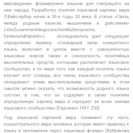
мировидение, формируемое языком для говорящего на
нем народа. Разработку понятия языковой картины мира
Л.Вайсгербер начал в 30-е годы 20 века. В статье «Связь
между родным языком, мышлением и действием»
(«DieZusammenhängezwischenMuttersprache,
DenkenundHandeln») исследователь дает следующее
определение термину: «Словарный запас конкретного
языка, включает в целом вместе с совокупностью
языковых знаков также и совокупность понятийных
мыслительных средств, которыми располагает языковое
сообщество; и по мере того, как каждый носитель языка
изучает этот словарь, все члены языкового сообщества
овладевают этими мыслительными средствами; в этом
смысле можно сказать, что возможность родного языка
состоит в том, что он содержит в своих понятиях
определенную картину мира и передает ее всем членам
языкового сообщества» [Радченко 1997: 250].
Под языковой картиной мира понимают «ту часть
концептуального мира человека, которая имеет привязку к
языку и преломлена через языковые формы» [Кубрякова