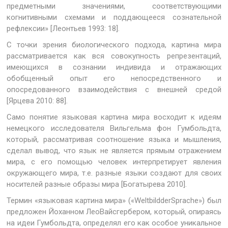
предметными значениями, соответствующими
когнитивными схемами и поддающееся сознательной
рефлексии» [Леонтьев 1993: 18].
С точки зрения биологического подхода, картина мира
рассматривается как вся совокупность репрезентаций,
имеющихся в сознании индивида и отражающих
обобщенный опыт его непосредственного и
опосредованного взаимодействия с внешней средой
[Ярцева 2010: 88].
Само понятие языковая картина мира восходит к идеям
немецкого исследователя Вильгельма фон Гумбольдта,
который, рассматривая соотношение языка и мышления,
сделал вывод, что язык не является прямым отражением
мира, с его помощью человек интерпретирует явления
окружающего мира, т.е. разные языки создают для своих
носителей разные образы мира [Богатырева 2010].
Термин «языковая картина мира» («WeltbildderSprache») был
предложен Йоханном ЛеоВайсгербером, который, опираясь
на идеи Гумбольдта, определял его как особое уникальное