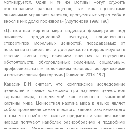
мотивируется. Одни и те же мотивы могут служить
обоснованием разных оценок, так как оценочными
значениями управляет человек, пропуская их через себя и
внося в них долю произвола» [Арутюнова 1988: 180].
«Ценностная картина мира индивида формируется под
влиянием традиционной культуры, национальных
стереотипов, моральных ценностей, передаваемых от
поколения в поколение, и достраивается, корректируется в
течение жизни под влиянием внешних и внутренних
обстоятельств, обусловленных семейным, социальным,
профессиональным положением человека, историческими
и политическими факторами» [Галимова 2014: 197].
Карасик В.И. считает, что комплексное исследование
ценностей в языке возможно при изучении ценностной
картины мира, выделяемой как компонент языковой
картины мира. Ценностная картина мира в языке являет
собой проявление семантического закона, заключающего
в том, что наиболее важные предметы и явления жизни
народа получают наиболее разнообразную и подробную
номинацию. Межъязыковое сопоставление ценностных