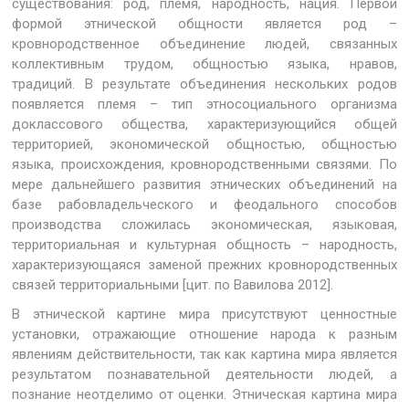
существования: род, племя, народность, нация. Первой
формой этнической общности является род –
кровнородственное объединение людей, связанных
коллективным трудом, общностью языка, нравов,
традиций. В результате объединения нескольких родов
появляется племя – тип этносоциального организма
доклассового общества, характеризующийся общей
территорией, экономической общностью, общностью
языка, происхождения, кровнородственными связями. По
мере дальнейшего развития этнических объединений на
базе рабовладельческого и феодального способов
производства сложилась экономическая, языковая,
территориальная и культурная общность – народность,
характеризующаяся заменой прежних кровнородственных
связей территориальными [цит. по Вавилова 2012].
В этнической картине мира присутствуют ценностные
установки, отражающие отношение народа к разным
явлениям действительности, так как картина мира является
результатом познавательной деятельности людей, а
познание неотделимо от оценки. Этническая картина мира