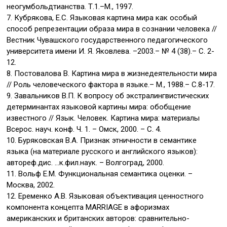
неогумбольдтианства. Т.1.–М., 1997.
7. Кубрякова, Е.С. Языковая картина мира как особый
способ репрезентации образа мира в сознании человека //
Вестник Чувашского государственного педагогического
университета имени И. Я. Яковлева. –2003.– № 4 (38).– С. 2-
12.
8. Постовалова В. Картина мира в жизнедеятельности мира
// Роль человеческого фактора в языке.– М., 1988.– С.8-17.
9. Завальников В.П. К вопросу об экстралингвистических
детерминантах языковой картины мира: обобщение
известного // Язык. Человек. Картина мира: материалы
Всерос. науч. конф. Ч. 1. – Омск, 2000. – С. 4.
10. Буряковская В.А. Признак этничности в семантике
языка (на материале русского и английского языков):
автореф.дис. …к.фил.наук. – Волгоград, 2000.
11. Вольф Е.М. Функциональная семантика оценки. –
Москва, 2002.
12. Еременко А.В. Языковая объективация ценностного
компонента концепта MARRIAGE в афоризмах
американских и британских авторов: сравнительно-