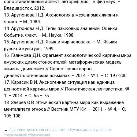
сопоставительный аспект: автореф.дис. …к.фил.наук. –
Владивосток, 2012.
13. Арутюнова Н.Д. Аксиология в механизмах жизни и
языка. – М., 1984.
14. Арутюнова Н.Д. Типы языковых значений: Оценка.
Событие. Факт. – М., Наука, 1988.
15. Арутюнова Н.Д. Язык и мир человека. – М.: Языки
русской культуры, 1999.
16. Галимова Д.Н. Фрагмент аксиологической картины мира
амурских диалектоносителей: метафорическая модель
«жизнь-движение» // Слово: фольклорно-
диалектологический альманах. – 2014. - № 1. – С. 197-200.
17. Карасик В.И. Аксиогенная ситуация как единица
ценностной картины мира // Политическая лингвистика. №
1. – 2014. – С. 65 – 75.
18. Зверев О.В. Этническая картина мира как выражение
менталитета этноса // Вестник МГУ КИ. – 2011. - № 4. – С.
105-108.
←
Изучение нравственного развития обучающихся в условиях
современного образования