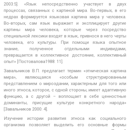
2003:5]. «Язык непосредственно участвует в двух
процессах, связанных с картиной мира. Во-первых, в его
недрах формируется языковая картина мира у человека.
Во-вторых, сам язык выражает и эксплицирует другие
картины мира человека, которые через посредство
специальной лексики входят в язык, привнося в него черты
человека, его культуры. При помощи языка опытное
знание, полученное отдельными индивидами,
превращается в коллективное достояние, коллективный
опыт» [Постовалова1988: 11].
Завальников В.П. предлагает термин «этническая картина
мира», являющаяся «особым структурированным
представлением о мироздании, характерным для того или
иного этноса, которое, с одной стороны, имеет адаптивную
функцию, а с другой – воплощает в себе ценностные
доминанты, присущие культуре конкретного народа»
[Завальников 2000: 4].
Изучение истории развития этноса как социального
организма позволяет выделить его основные формы