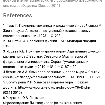
нюансы в их интерпретации, что обусловлено историческим
опытом сообщества [Зверев 2011].
References
1. Герц Г. Принципы механики, изложенные в новой связи //
Жизнь науки. Антология вступлений к классическому
естествознанию.– М., 1973. – С. 208.
2. Эйнштейн А. Эволюция физики – М. : Молодая гвардия,
1968.
3. Ярцева К.В. Понятие «картина мира». Адаптивная функция
картины мира // Вестник Северного (Арктического)
федерального университета. Серия: Гуманитарные и
социальные науки. – 2010. – № 4. – С. 87 – 90.
4.Леонтьев А.А. Языковое сознание и образ мира // Язык и
сознание: парадоксальная реальность. – М., 1993. – С.16-21
5. Богатырева И.И. Языковая картина мира. – режим
доступа: http://www.portal-slovo.ru/philology/43646.php
(03.11.2010)
6.Радченко О.А. Язык как
миросозидание.Лингвофилософская концепция