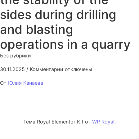
sides during drilling
and blasting
operations in a quarry
Без рубрики
к записи Methods of ensuring the
30.11.2025
/
Комментарии
отключены
От
Юлия Канаева
Тема Royal Elementor Kit от
WP Royal
.