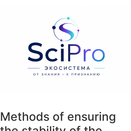
Перейти к содержанию
Methods of ensuring
the stability of the