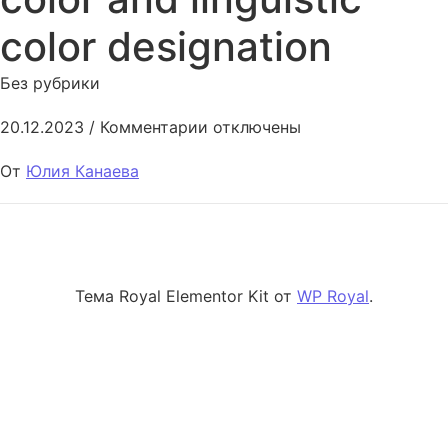
color designation
Без рубрики
к записи Determining the role o
20.12.2023
/
Комментарии
отключены
От
Юлия Канаева
Тема Royal Elementor Kit от
WP Royal
.