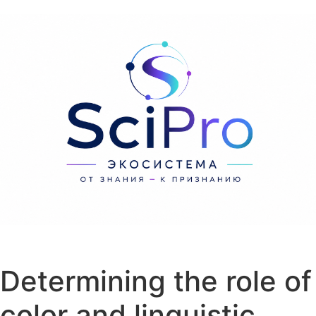
Перейти к содержанию
Determining the role of
color and linguistic