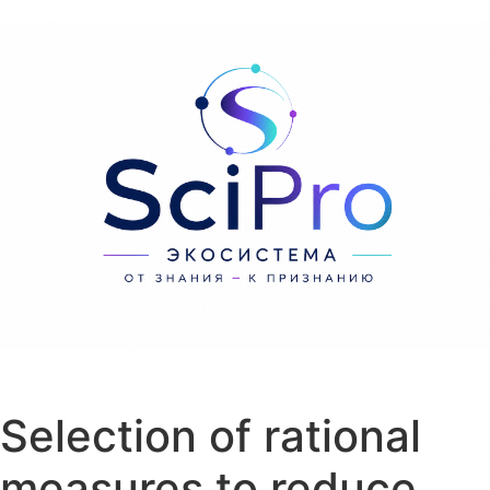
Перейти к содержанию
Selection of rational
measures to reduce