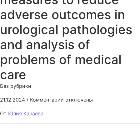
adverse outcomes in
urological pathologies
and analysis of
problems of medical
care
Без рубрики
к записи Selection of rational 
21.12.2024
/
Комментарии
отключены
От
Юлия Канаева