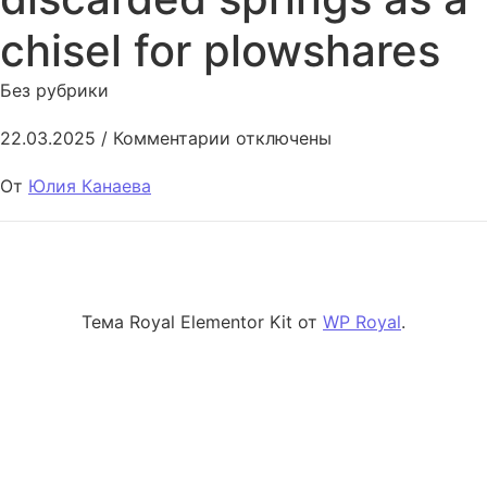
chisel for plowshares
Без рубрики
к записи The possibility of usi
22.03.2025
/
Комментарии
отключены
От
Юлия Канаева
Тема Royal Elementor Kit от
WP Royal
.