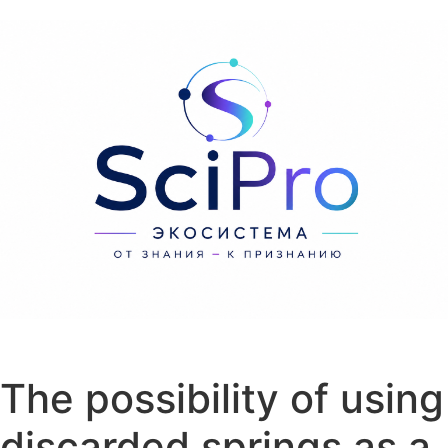
Перейти к содержанию
The possibility of using
discarded springs as a