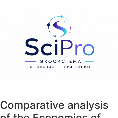
Перейти к содержанию
Comparative analysis
of the Economies of