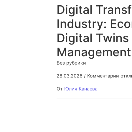
Digital Trans
Industry: Ec
Digital Twins
Management
Без рубрики
к зап
28.03.2026
/
Комментарии
откл
От
Юлия Канаева