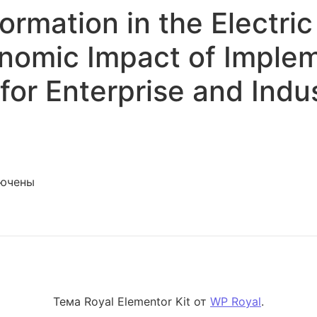
formation in the Electri
onomic Impact of Imple
 for Enterprise and Indu
иси Digital Transformation in the Electric Power Industry:
ючены
Тема Royal Elementor Kit от
WP Royal
.