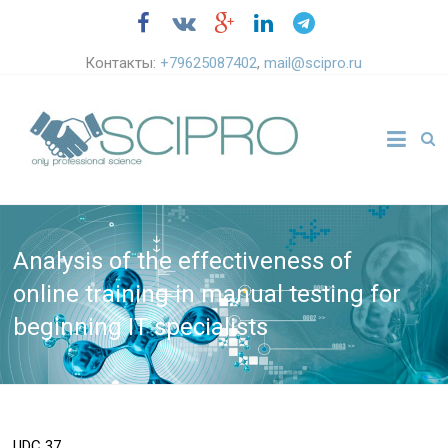
Контакты:
+79625087402
,
mail@scipro.ru
Analysis of the effectiveness of
online training in manual testing for
beginning IT specialists
UDC
37