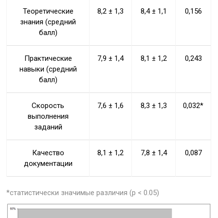
Теоретические
8,2 ± 1,3
8,4 ± 1,1
0,156
знания (средний
балл)
Практические
7,9 ± 1,4
8,1 ± 1,2
0,243
навыки (средний
балл)
Скорость
7,6 ± 1,6
8,3 ± 1,3
0,032*
выполнения
заданий
Качество
8,1 ± 1,2
7,8 ± 1,4
0,087
документации
*статистически значимые различия (p < 0.05)