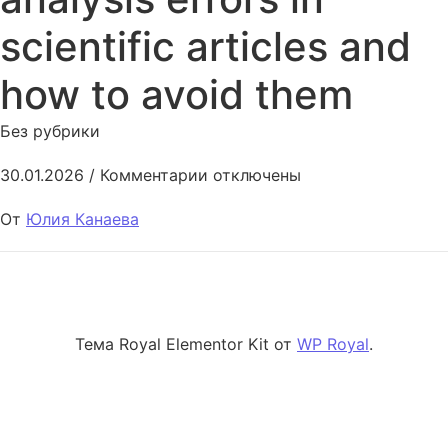
scientific articles and
how to avoid them
Без рубрики
к записи Common statistical ana
30.01.2026
/
Комментарии
отключены
От
Юлия Канаева
Тема Royal Elementor Kit от
WP Royal
.