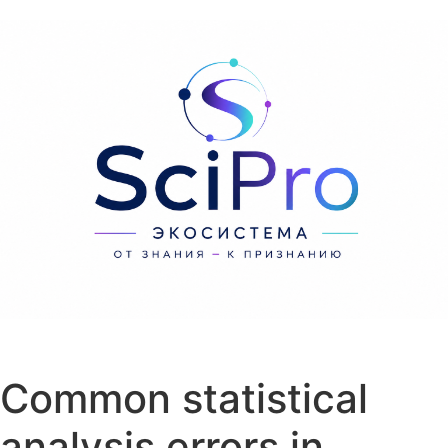
Перейти к содержанию
Common statistical
analysis errors in