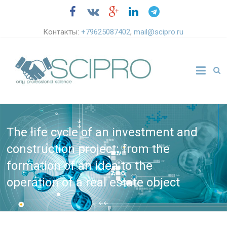
Контакты:
+79625087402
,
mail@scipro.ru
The life cycle of an investment and
construction project: from the
formation of an idea to the
operation of a real estate object