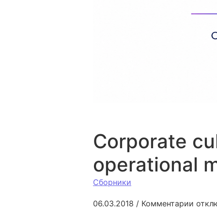
Corporate cul
operational
Сборники
к запи
06.03.2018
/
Комментарии
откл