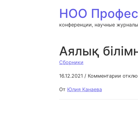
Перейти к содержанию
НОО Профес
конференции, научные журналы
Аялық білім
Сборники
к запи
16.12.2021
/
Комментарии
отклю
От
Юлия Канаева