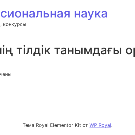
сиональная наука
, конкурсы
нің тілдік танымдағы 
си Аялық білімнің тілдік танымдағы орны
чены
Тема Royal Elementor Kit от
WP Royal
.