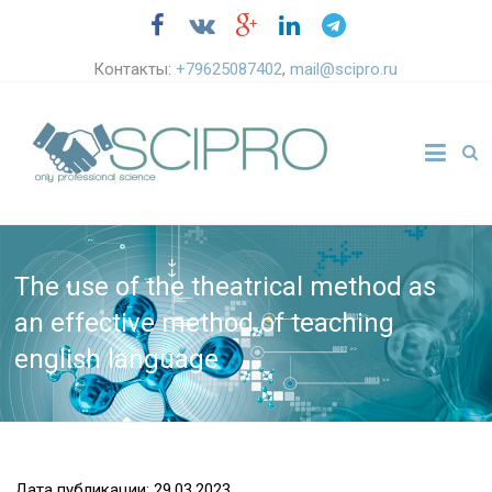
Контакты:
+79625087402
,
mail@scipro.ru
The use of the theatrical method as
an effective method of teaching
english language
Дата публикации: 29.03.2023