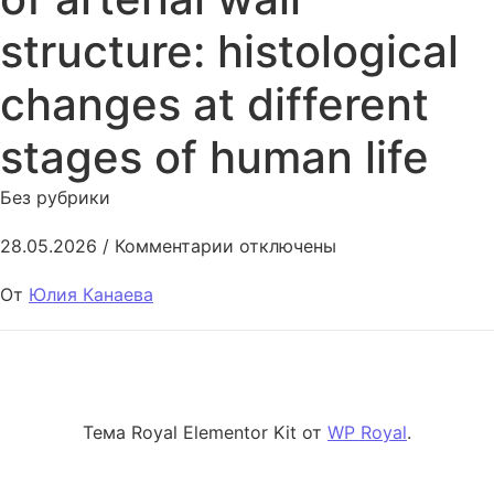
structure: histological
changes at different
stages of human life
Без рубрики
к записи Age-related features o
28.05.2026
/
Комментарии
отключены
От
Юлия Канаева
Тема Royal Elementor Kit от
WP Royal
.