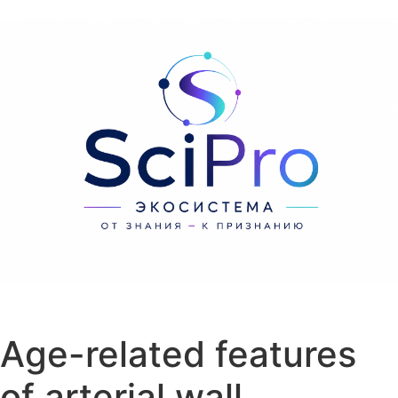
Перейти к содержанию
Age-related features
of arterial wall