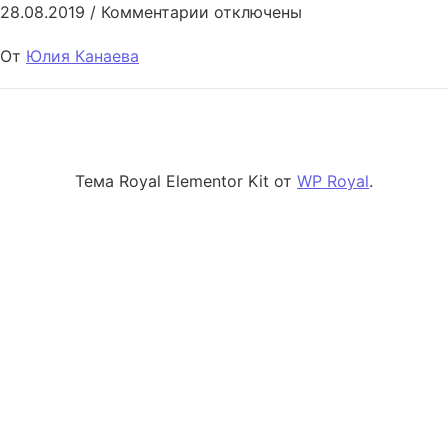
к записи The degradation of soc
28.08.2019
/
Комментарии
отключены
От
Юлия Канаева
Тема Royal Elementor Kit от
WP Royal
.