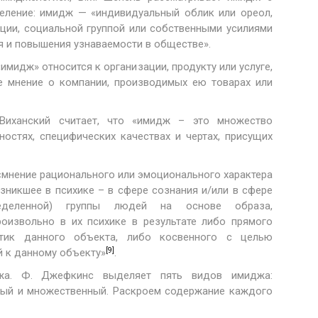
еление: имидж — «индивидуальный облик или ореол,
ии, социальной группой или собственными усилиями
ия и повышения узнаваемости в обществе».
имидж» относится к организации, продукту или услуге,
 мнение о компании, производимых ею товарах или
Виханский считает, что «имидж – это множество
остях, специфических качествах и чертах, присущих
«мнение рационального или эмоционального характера
озникшее в психике – в сфере сознания и/или в сфере
ределенной) группы людей на основе образа,
оизвольно в их психике в результате либо прямого
стик данного объекта, либо косвенного с целью
[9]
й к данному объекту»
.
жа. Ф. Джефкинс выделяет пять видов имиджа:
вный и множественный. Раскроем содержание каждого