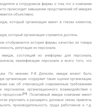
водителя и сотрудников фирмы о том, что о компании
часто происходит завышение представлений об имидже
имается объективно.
идж, который организация имеет в глазах клиентов,
идж, который организация стремится достичь.
ом отображается история фирмы, качество ее товара
енность, репутация ее персонала.
 имидж, состоящий из униформы для персонала,
значков, квалификации персонала и всего того, что
джа. По мнению Р.А Депелян, имидж может быть
дж организации «содержит такие оценки организации,
ление как об отвечающей современным требованиям
и персоналом, организационного взаимодействия с
[11]
с-процессов»
. Позитивный имидж компании имеет
могая упрочнить и расширить деловые связи, привлечь
ысить производительность труда работников и т.д.