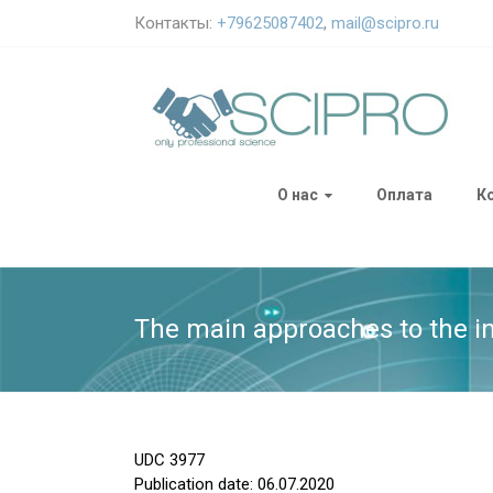
Контакты:
+79625087402
,
mail@scipro.ru
О нас
Оплата
К
The main approaches to the in
UDC
3977
Publication date: 06.07.2020