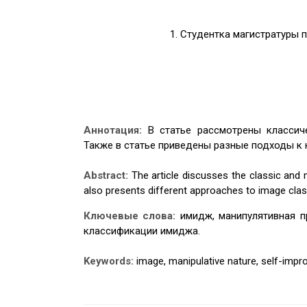
1. Студентка магистратуры 
Аннотация:
В статье рассмотрены класси
Также в статье приведены разные подходы к
Abstract:
The article discusses the classic and
also presents different approaches to image class
Ключевые слова:
имидж, манипулятивная п
классификации имиджа.
Keywords:
image, manipulative nature, self-impro