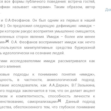
ся все формы публичного поведения: встреча гостей,
офман называет «актерами». Таким образом, автор
Доп
.
 и О.А.Феофанов. Он был одним из первых в нашей
974г.). Он предложил следующую дефиницию: «имидж –
при котором ракурс восприятия умышленно смещается,
деленных сторон явления. Имидж – более или менее
[4]
ия»
. О.А. Феофанов воспринимает имидж как нечто
спользуются манипулятивные средства буржуазной
ь идеологически на сознание людей.
гими исследователями имидж рассматривался как
ого влияния.
новые подходы к пониманию понятия «имидж»,
ность, в частности, акмеологический подход.
кие исследователи, как А.А.Деркач, В.Г.Зазыкина,
ного подхода заключается в том, что он делает акцент
лизм и компетентность, способность личности к
[5]
енствованию, самореализации»
. Данный подход
щества, обеспокоенного тем, что глубокое понимание