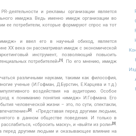
PR-деятельности и рекламы организации является
ьного имиджа. Ведь именно имидж организации во
ии ее потребители, которые формируют спрос на тот
«имидж» и ввел его в научный обиход, является
дине XX века он рассматривал имидж с экономической
Ко
ркетинговый инструмент, позволяющий повысить
[1]
отенциальных потребителей»
. По его мнению, имидж
Из
учаться различными науками, такими как философия,
ногие ученые (И.Гофман, Д.Бурстин, Е.Карцева и т.д.)
ипулятивного воздействия на аудиторию. Особое
одход к пониманию понятия «имидж» И.Гофмана. Его
бытия человеческой жизни – это, по сути, спектакли,
[2]
впечатление»
. «Представая перед другими людьми,
нятого в данном обществе поведения. И только в
[3]
расслабиться, «сбросить маску», и «выйти из роли»
.
ка перед другими людьми и оказывающее влияние на