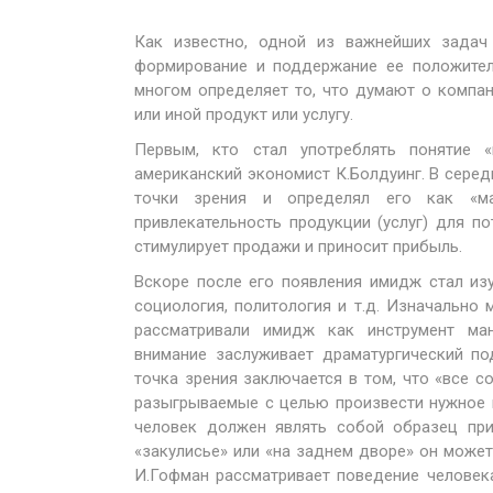
Как известно, одной из важнейших задач 
формирование и поддержание ее положител
многом определяет то, что думают о компан
или иной продукт или услугу.
Первым, кто стал употреблять понятие 
американский экономист К.Болдуинг. В сере
точки зрения и определял его как «ма
привлекательность продукции (услуг) для п
стимулирует продажи и приносит прибыль.
Вскоре после его появления имидж стал из
социология, политология и т.д. Изначально м
рассматривали имидж как инструмент ман
внимание заслуживает драматургический п
точка зрения заключается в том, что «все со
разыгрываемые с целью произвести нужное 
человек должен являть собой образец при
«закулисье» или «на заднем дворе» он может 
И.Гофман рассматривает поведение челове