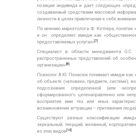
позиции индивида и дает следующее опред
создаваемый средствами массовой информац
личности в целях привлечения к себе вниман
По мнению маркетолога Ф. Котлера, понятие «
и он определяет имидж как «общественное
[7]
предоставляемых услугах»
.
Специалист в области менеджмента О.С. 
распространенных представлений об особенн
[8]
организации»
.
Психолог А.Ю. Понасюк понимает имидж как 
об объекте (человеке, предмете, системе), в
подсознания определенной (или неоп
сформированного целенаправленно или непр
восприятия ими тех или иных характери
возникновения аттракции – притяжения люде
Существуют разные классификации имид
зеркальный, текущий, желанный, корпорати
[10]
из этих видов
.