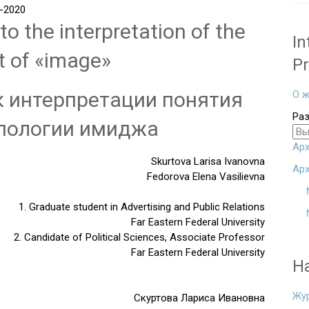
-2020
o the interpretation of the
In
 of «image»
Pr
 интерпретации понятия
О ж
Ра
ипологии имиджа
Арх
Skurtova Larisa Ivanovna
Арх
Fedorova Elena Vasilievna
1. Graduate student in Advertising and Public Relations
Far Eastern Federal University
2. Candidate of Political Sciences, Associate Professor
Far Eastern Federal University
Н
Жу
Скуртова Лариса Ивановна