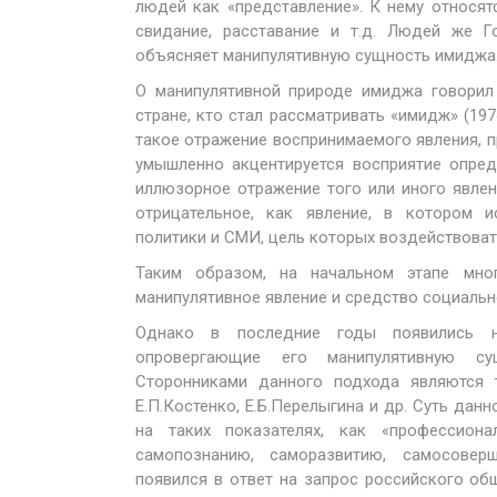
людей как «представление». К нему относят
свидание, расставание и т.д. Людей же Г
объясняет манипулятивную сущность имиджа
О манипулятивной природе имиджа говорил
стране, кто стал рассматривать «имидж» (1
такое отражение воспринимаемого явления, 
умышленно акцентируется восприятие опре
иллюзорное отражение того или иного явлен
отрицательное, как явление, в котором и
политики и СМИ, цель которых воздействоват
Таким образом, на начальном этапе мно
манипулятивное явление и средство социальн
Однако в последние годы появились 
опровергающие его манипулятивную сущ
Сторонниками данного подхода являются та
Е.П.Костенко, Е.Б.Перелыгина и др. Суть дан
на таких показателях, как «профессиона
самопознанию, саморазвитию, самосоверш
появился в ответ на запрос российского об