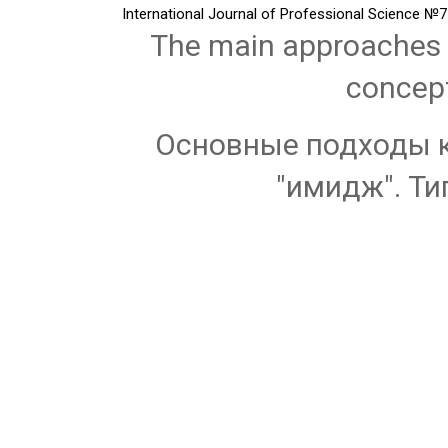
International Journal of Professional Science
№7
The main approaches t
concept
Основные подходы к
"имидж". Т