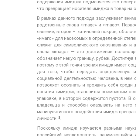
содержания имиджа подменяется его поверхн
что превращает носителя имиджа в товар на 
В рамках данного подхода заслуживает внима
родственные слова «image» и «imago». Перв
явление, второе – хитиновый покров, оболоч
«имаго» для насекомых в определенной степе
служит для символического опознавания и а
слова «imago» — это достижение половозре
обозначает некую границу, рубеж. Достигнув 
поэтому с этой точки зрения имидж имеет с
для того, чтобы передать определенную
социальной деятельностью человека, в нем
позволяет осознать и проявить себя среди 
понятия «имидж», становится возможным осп
упаковке, в которой содержится пустота. В 
владельца и способен оказывать на него 
манипулятивного воздействия имидж превращ
[6]
личности
.
Поскольку имидж изучается разными наука
российский исследователь, занимающийся 