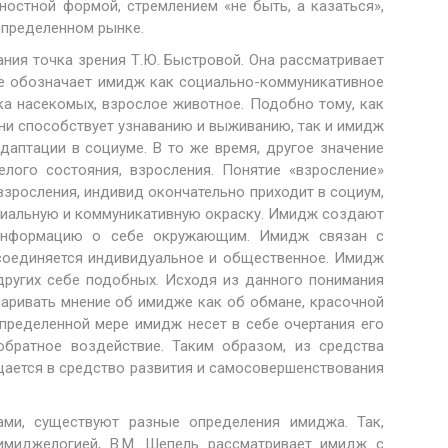
остной формой, стремлением «не быть, а казаться»,
определенном рынке.
ния точка зрения Т.Ю. Быстровой. Она рассматривает
ое обозначает имидж как социально-коммуникативное
ка насекомых, взрослое животное. Подобно тому, как
ни способствует узнаванию и выживанию, так и имидж
даптации в социуме. В то же время, другое значение
лого состояния, взросления. Понятие «взросление»
взросления, индивид окончательно приходит в социум,
оциальную и коммуникативную окраску. Имидж создают
 информацию о себе окружающим. Имидж связан с
 соединяется индивидуальное и общественное. Имидж
других себе подобных. Исходя из данного понимания
аривать мнение об имидже как об обмане, красочной
определенной мере имидж несет в себе очертания его
обратное воздействие. Таким образом, из средства
ается в средство развития и самосовершенствования
ми, существуют разные определения имиджа. Так,
имиджелогией, В.М. Шепель рассматривает имидж с