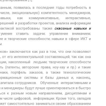
сультированием [1].
азанным, появилась в последние годы потребность в
 числе, эмоциональную) компетентность менеджеров,
выки, как коммуникативные, интерактивные,
 решений и разработки проектов, анализа информации
Практикой востребованы также
сквозные навыки и
умение ставить задачи; управление вниманием;
ие и творческие способности; навыки в сфере ИКТ и
м.
ков» заключается как раз в том, что они позволяют
, от его интеллектуальной составляющей, так как она
ции, накопленный людьми; творческие способности
ь (патенты, авторские права, ноу-хау и пр.) и такие
аки, портфель заказов, а также технологические
ормационные системы и базы данных и, наконец,
 капитала сотрудников. Обученные интерактивными и
 и менеджеры будут лучше ориентироваться в быстро
ся к разным новым направлениям, дисциплинам и
том числе цифровой, информации. Кроме того, овладев
ожет самостоятельно заниматься своим образованием