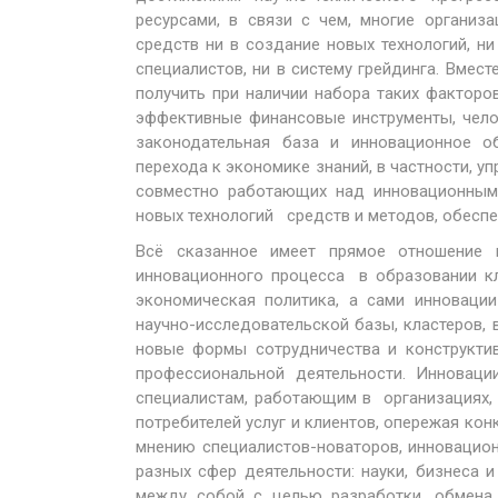
ресурсами, в связи с чем, многие организ
средств ни в создание новых технологий, н
специалистов, ни в систему грейдинга. Вмест
получить при наличии набора таких факторо
эффективные финансовые инструменты, чело
законодательная база и инновационное о
перехода к экономике знаний, в частности, у
совместно работающих над инновационными
новых технологий средств и методов, обесп
Всё сказанное имеет прямое отношен
инновационного процесса в образовании кл
экономическая политика, а сами инноваци
научно-исследовательской базы, кластеров, 
новые формы сотрудничества и конструктив
профессиональной деятельности. Инноваци
специалистам, работающим в организациях, 
потребителей услуг и клиентов, опережая ко
мнению специалистов-новаторов, инновацио
разных сфер деятельности: науки, бизнеса 
между собой с целью разработки, обмена 