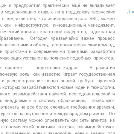
ации и предприятия практически ещё не вкладывает
Доп
и в модернизацию старых, ни в поддержку творческих
е с тем, известно, что значительный рост ВВП, можно
в, как: инфраструктура, инновационный менеджмент,
веческий капитал, квантовое лидерство, адекватная
бразование. Сегодня чрезвычайно важен процесс
правлению ими и обмену; создания творческих команд,
 проектами и современными трендами; разработки
ечивающих успешное выполнение подобных проектов.
ие к системе подготовки кадров. В развитии
ючевую роль, как известно, играет государственная
и и распространение новых знаний требуют прочной
в которых разрабатываются новые идеи и технологии,
ного взаимодействия научной, исследовательской и
и, внедряемые в систему образования, позволяют
отвечать на все более сложные требования времени,
нкурентов на внутреннем и международном рынках. По
нную систему можно определить как сеть агентов из
и экономической политики, которые взаимодействуют
и применения новых технологий, новых знаний для