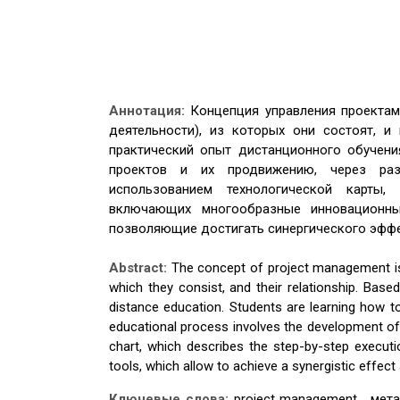
Аннотация:
Концепция управления проектам
деятельности), из которых они состоят, и
практический опыт дистанционного обучени
проектов и их продвижению, через раз
использованием технологической карты,
включающих многообразные инновационные
позволяющие достигать синергического эффе
Abstract:
The concept of project management is
which they consist, and their relationship. Based
distance education. Students are learning how t
educational process involves the development of
chart, which describes the step-by-step execut
tools, which allow to achieve a synergistic effect 
Ключевые слова:
project management , мет