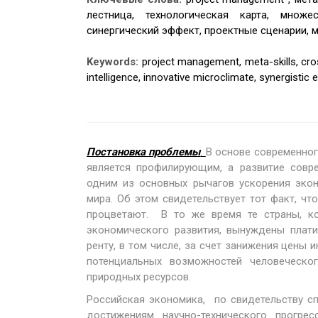
лестница, технологическая карта, множе
синергический эффект, проектные сценарии, м
Keywords:
project management, meta-skills, cros
intelligence, innovative microclimate, synergistic 
Постановка проблемы
.
В основе современног
является профилирующим, а развитие совр
одним из основных рычагов ускорения экон
мира. Об этом свидетельствует тот факт, ч
процветают. В то же время те страны, ко
экономического развития, вынуждены плати
ренту, в том числе, за счет занижения цены 
потенциальных возможностей человеческог
природных ресурсов.
Российская экономика, по свидетельству с
достижениям научно-технического прогре