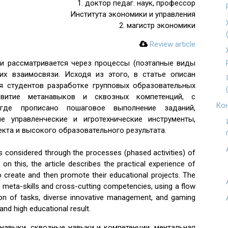
1. доктор педаг. наук, профессор
Института экономики и управления
2. магистр экономики
Review article
и рассматривается через процессы (поэтапные виды
 их взаимосвязи. Исходя из этого, в статье описан
я студентов разработке групповых образовательных
витие метанавыков и сквозных компетенций, с
Кон
 где прописано пошаговое выполнение заданий,
 управленческие и игротехнические инструменты,
кта и высокого образовательного результата.
 considered through the processes (phased activities) of
 on this, the article describes the practical experience of
o create and then promote their educational projects. The
 meta-skills and cross-cutting competencies, using a flow
ion of tasks, diverse innovative management, and gaming
and high educational result.
анавыки, сквозные навыки и компетенции, ментальная