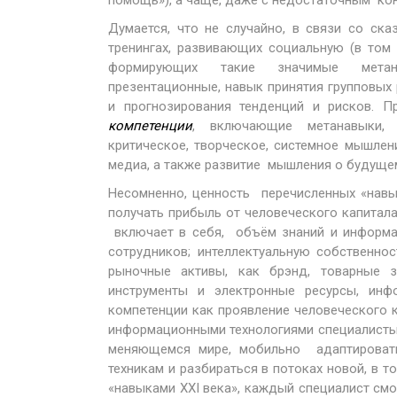
помощь»), а чаще, даже с недостаточным кон
Думается, что не случайно, в связи со ск
тренингах, развивающих социальную (в том
формирующих такие значимые метана
презентационные, навык принятия групповых
и прогнозирования тенденций и рисков. 
компетенции
, включающие метанавыки, 
критическое, творческое, системное мышлен
медиа, а также развитие мышления о будуще
Несомненно, ценность перечисленных «навы
получать прибыль от человеческого капитала
включает в себя, объём знаний и информа
сотрудников; интеллектуальную собственност
рыночные активы, как брэнд, товарные зн
инструменты и электронные ресурсы, инф
компетенции как проявление человеческого
информационными технологиями специалисты
меняющемся мире, мобильно адаптировать
техникам и разбираться в потоках новой, в 
«навыками XXI века», каждый специалист см