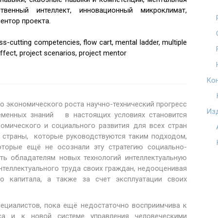
ственный интеллект, инновационный микроклимат,
ентор проекта.
s-cutting competencies, flow cart, mental ladder, multiple
effect, project scenarios, project mentor
Ко
о экономического роста научно-технический прогресс
Из
еменных знаний в настоящих условиях становится
омического и социального развития для всех стран
то страны, которые руководствуются таким подходом,
торые ещё не осознали эту стратегию социально-
ть обладателям новых технологий интеллектуальную
интеллектуального труда своих граждан, недооценивая
о капитала, а также за счет эксплуатации своих
пециалистов, пока ещё недостаточно восприимчива к
сса и к новой системе управления человеческими