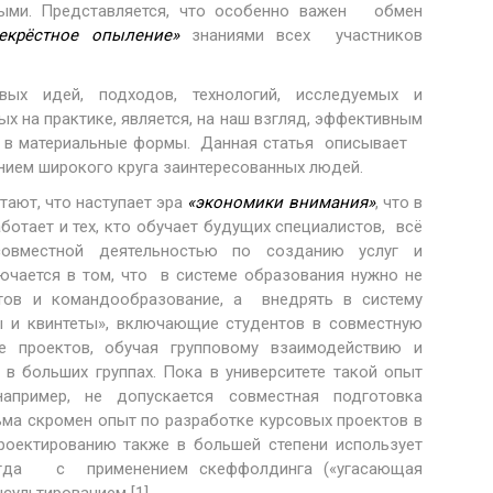
мыми. Представляется, что особенно важен обмен
рекрёстное опыление»
знаниями всех участников
х идей, подходов, технологий, исследуемых и
х на практике, является, на наш взгляд, эффективным
я в материальные формы. Данная статья описывает
нием широкого круга заинтересованных людей.
тают, что наступает эра
«экономики внимания»
, что в
ботает и тех, кто обучает будущих специалистов, всё
совместной деятельностью по созданию услуг и
ючается в том, что в системе образования нужно не
тов и командообразование, а внедрять в систему
ты и квинтеты», включающие студентов в совместную
е проектов, обучая групповому взаимодействию и
 в больших группах. Пока в университете такой опыт
например, не допускается совместная подготовка
ьма скромен опыт по разработке курсовых проектов в
проектированию также в большей степени использует
ногда с применением скеффолдинга («угасающая