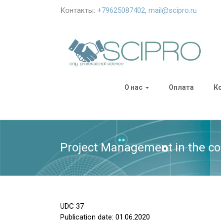
Контакты:
+79625087402
,
mail@scipro.ru
О нас
Оплата
К
Project Management in the con
UDC
37
Publication date: 01.06.2020