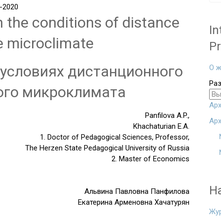
-2020
 the conditions of distance
In
e microclimate
Pr
 условиях дистанционного
О ж
Ра
ого микроклимата
Арх
Panfilova A.P.,
Арх
Khachaturian E.A.
1. Doctor of Pedagogical Sciences, Professor,
The Herzen State Pedagogical University of Russia
2. Master of Economics
Н
Альвина Павловна Панфилова
Екатерина Арменовна Хачатурян
Жу