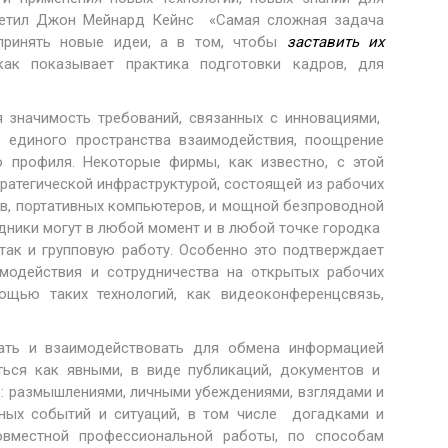
аметил Джон Мейнард Кейнс «Самая сложная задача
принять новые идеи, а в том, чтобы
заставить их
 как показывает практика подготовки кадров, для
 значимость требований, связанных с инновациями,
единого пространства взаимодействия, поощрение
о профиля. Некоторые фирмы, как известно, с этой
ратегической инфраструктурой, состоящей из рабочих
в, портативных компьютеров, и мощной безпроводной
дники могут в любой момент и в любой точке городка
 так и групповую работу. Особенно это подтверждает
имодействия и сотрудничества на открытых рабочих
щью таких технологий, как видеоконференцсвязь,
ать и взаимодействовать для обмена информацией
ться как явными, в виде публикаций, документов и
о: размышлениями, личными убеждениями, взглядами и
иных событий и ситуаций, в том числе догадками и
вместной профессиональной работы, по способам