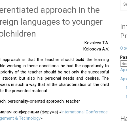
ferentiated approach in the
oreign languages to younger
In
olchildren
Pr
Kovaleva T.A.
О ж
Коlosova A.V.
Ра
 approach is that the teacher should build the learning
ble working in these conditions, he had the opportunity to
Арх
he priority of the teacher should be not only the successful
e student, but also his personal needs and desires. The
Арх
cess in such a way that all the characteristics of the child
te the presented material.
oach, personality-oriented approach, teacher
риалам конференции (форума) «
International Conference
Н
agement & Technology
»