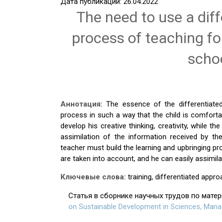
Дата публикации: 26.04.2022
The need to use a dif
process of teaching f
scho
Аннотация:
The essence of the differentiated
process in such a way that the child is comforta
develop his creative thinking, creativity, while t
assimilation of the information received by th
teacher must build the learning and upbringing pro
are taken into account, and he can easily assimila
Ключевые слова:
training, differentiated appr
Статья в сборнике научных трудов по мате
on Sustainable Development in Sciences, Man