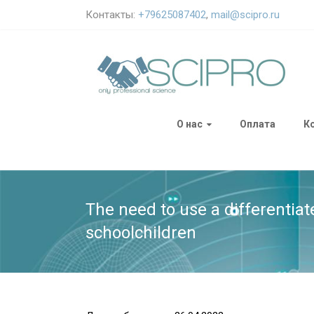
Контакты:
+79625087402
,
mail@scipro.ru
О нас
Оплата
К
The need to use a differentia
schoolchildren