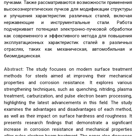
пучками. Также рассматриваются возможности применения
высокоэнергетических пучков для модификации структуры
и улучшения характеристик различных сталей, включая
нержавеющие и инструментальные стали. Работа
подчеркивает потенциал электронно-пучковой обработки
как современного и эффективного метода для повышения
эксплуатационных характеристик сталей в различных
отраслях, таких как механическая, автомобильная и
биомедицинская.
Abstract:
The study focuses on modern surface treatment
methods for steels aimed at improving their mechanical
properties and corrosion resistance. It explores various
strengthening techniques, such as quenching, nitriding, plasma
treatment, carburization, and pulse electron beam processing,
highlighting the latest advancements in this field. The study
examines the advantages and disadvantages of each method,
as well as their impact on surface hardness and roughness. It
presents research findings that demonstrate a significant
increase in corrosion resistance and mechanical properties