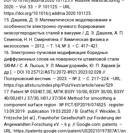
DOI 10.1016/j.addma.2020.101125 // Additive Manufacturing. –
2020. – Vol. 33. – P. 101125. – URL:
https://doi.org/10.1016/j.addma.2020.101125 .
15. Дашеев, Д. Э. Математическое моделирование и
особенности электронно-лучевого борирования
низкоуглеродистых сталей в вакууме / Д. Э. Дашеев, А. П.
Семенов, Н. Н. Смирнягина // Химическая физика и
мезоскопия. – 2012. – Т. 14, № 3. – С. 417–421.
16. Электронно-пучковая модификация боридных
диффузионных слоев на поверхности штамповой стали
5ХНМ / С. А. Лысых, У. Л. Мишигдоржийн, Ю. П. Хараев [и
др.]. – DOI 10.25712/ASTU.2072-8921.2023.02.028 //
Ползуновский вестник. – 2023. – № 2. – С. 217–224. –URL:
https://ojs.altstu.ru/index.php/PolzVest/article/view/529 .
17. Patent № 053407, DE, МПК B33Y 10/00, B33Y 30/00, B33Y
40/00,H01J 37/30, H01J 37/304. Method for smoothing a
component surface region : № PCT/EP2019/074525 : register
13.09.2019 : publication 19.03.2020 / B. Graffel, F. Winckler, S.
Fritzsche [et al.] ; Fraunhofer Gesellschaft zur Forderung der
Angewandten Forschung eV. – 6 p. // Google.com: patents. –
URL: https://patents.google.com/patent/US20210197307A1/en .