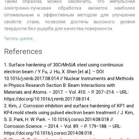
Таким образом, можно заключить, что импульсная
электронно-пучковая обработка является наиболее
оптимальным и эффективным методом для улучшения
свойств стали, позволяя достичь высокого уровня
твердости без ущерба для качества поверхности.
Читать далее…
References
1. Surface hardening of 30CrMnSiA steel using continuous
electron beam / Y. Fu, J. Hu, X. Shen [et al.]. – DOI
10.1016/j.nimb.2017.08.014 // Nuclear Instruments and Methods
in Physics Research Section B: Beam Interactions with
Materials and Atoms. – 2017. – Vol. 410. – P. 207–214. – URL:
https://doi.org/10.1016/j.nimb.2017.08.014 .
2. Kim, J. Corrosion inhibition and surface hardening of KP1 and
KP4 mold steels using pulsed electron beam treatment / J. Kim,
S. S. Park, H. W. Park. – 10.1016/j.corsci.2014.08.018 //
Corrosion Science. – 2014. – Vol. 89. – P. 179–188. – URL:
https://doi.org/10.1016/j.corsci.2014.08.018 .