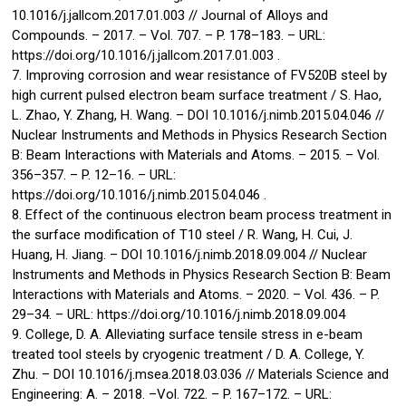
10.1016/j.jallcom.2017.01.003 // Journal of Alloys and
Compounds. – 2017. – Vol. 707. – P. 178–183. – URL:
https://doi.org/10.1016/j.jallcom.2017.01.003 .
7. Improving corrosion and wear resistance of FV520B steel by
high current pulsed electron beam surface treatment / S. Hao,
L. Zhao, Y. Zhang, H. Wang. – DOI 10.1016/j.nimb.2015.04.046 //
Nuclear Instruments and Methods in Physics Research Section
B: Beam Interactions with Materials and Atoms. – 2015. – Vol.
356–357. – P. 12–16. – URL:
https://doi.org/10.1016/j.nimb.2015.04.046 .
8. Effect of the continuous electron beam process treatment in
the surface modification of T10 steel / R. Wang, H. Cui, J.
Huang, H. Jiang. – DOI 10.1016/j.nimb.2018.09.004 // Nuclear
Instruments and Methods in Physics Research Section B: Beam
Interactions with Materials and Atoms. – 2020. – Vol. 436. – P.
29–34. – URL: https://doi.org/10.1016/j.nimb.2018.09.004
9. College, D. A. Alleviating surface tensile stress in e-beam
treated tool steels by cryogenic treatment / D. A. College, Y.
Zhu. – DOI 10.1016/j.msea.2018.03.036 // Materials Science and
Engineering: A. – 2018. –Vol. 722. – P. 167–172. – URL: