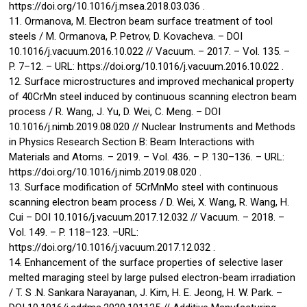
https://doi.org/10.1016/j.msea.2018.03.036 .
11. Ormanova, M. Electron beam surface treatment of tool
steels / M. Ormanova, P. Petrov, D. Kovacheva. – DOI
10.1016/j.vacuum.2016.10.022 // Vacuum. – 2017. – Vol. 135. –
P. 7–12. – URL: https://doi.org/10.1016/j.vacuum.2016.10.022 .
12. Surface microstructures and improved mechanical property
of 40CrMn steel induced by continuous scanning electron beam
process / R. Wang, J. Yu, D. Wei, C. Meng. – DOI
10.1016/j.nimb.2019.08.020 // Nuclear Instruments and Methods
in Physics Research Section B: Beam Interactions with
Materials and Atoms. – 2019. – Vol. 436. – P. 130–136. – URL:
https://doi.org/10.1016/j.nimb.2019.08.020 .
13. Surface modification of 5CrMnMo steel with continuous
scanning electron beam process / D. Wei, X. Wang, R. Wang, H.
Cui – DOI 10.1016/j.vacuum.2017.12.032 // Vacuum. – 2018. –
Vol. 149. – P. 118–123. –URL:
https://doi.org/10.1016/j.vacuum.2017.12.032 .
14. Enhancement of the surface properties of selective laser
melted maraging steel by large pulsed electron-beam irradiation
/ T. S .N. Sankara Narayanan, J. Kim, H. E. Jeong, H. W. Park. –