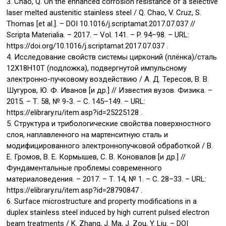
3. Chao, Q. On the enhanced corrosion resistance of a selective
laser melted austenitic stainless steel / Q. Chao, V. Cruz, S.
Thomas [et al.]. – DOI 10.1016/j.scriptamat.2017.07.037 //
Scripta Materialia. – 2017. – Vol. 141. – P. 94–98. – URL:
https://doi.org/10.1016/j.scriptamat.2017.07.037 .
4. Исследование свойств системы цирконий (плёнка)/сталь
12Х18Н10Т (подложка), подвергнутой импульсному
электронно-пучковому воздействию / А. Д. Тересов, В. В.
Шугуров, Ю. Ф. Иванов [и др.] // Известия вузов. Физика. –
2015. – Т. 58, № 9-3. – С. 145–149. – URL:
https://elibrary.ru/item.asp?id=25225128 .
5. Структура и трибологические свойства поверхностного
слоя, наплавленного на мартенситную сталь и
модифицированного электроннопучковой обработкой / В.
Е. Громов, В. Е. Кормышев, С. В. Коновалов [и др.] //
Фундаментальные проблемы современного
материаловедения. – 2017. – Т. 14, № 1. – С. 28–33. – URL:
https://elibrary.ru/item.asp?id=28790847 .
6. Surface microstructure and property modifications in a
duplex stainless steel induced by high current pulsed electron
beam treatments / K. Zhang, J. Ma, J. Zou, Y. Liu. – DOI