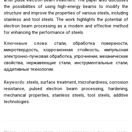
after pulse electron beam treatment. The paper also discusses
the possibilities of using high-energy beams to modify the
structure and improve the properties of various steels, including
stainless and tool steels. The work highlights the potential of
electron beam processing as a modern and effective method
for enhancing the performance of steels.
Ключевые слова:
стали, обработка поверхности,
микротвердость, коррозионная стойкость, импульсная
электронно-пучковая обработка, упрочнение, механические
свойства, нержавеющие стали, инструментальные стали,
аддитивные технологии.
Keywords:
steels, surface treatment, microhardness, corrosion
resistance, pulsed electron beam processing, hardening,
mechanical properties, stainless steels, tool steels, additive
technologies.