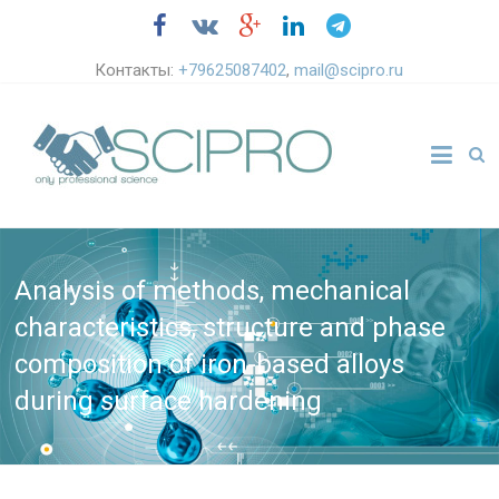
Контакты:
+79625087402
,
mail@scipro.ru
Analysis of methods, mechanical
characteristics, structure and phase
composition of iron-based alloys
during surface hardening