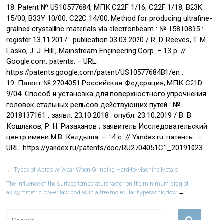
18. Patent № US10577684, МПК C22F 1/16, C22F 1/18, B23K
15/00, B33Y 10/00, C22C 14/00. Method for producing ultrafine-
grained crystalline materials via electronbeam : № 15810895 :
register 13.11.2017 : publication 03.03.2020 / R. D. Reeves, T. M.
Lasko, J. J. Hill ; Mainstream Engineering Corp. – 13 p. //
Google.com: patents. – URL:
https://patents.google.com/patent/US10577684B1/en .
19. Патент № 2704051 Российская Федерация, МПК C21D
9/04. Способ и установка для поверхностного упрочнения
головок стальных рельсов действующих путей : №
2018137161 : заявл. 23.10.2018 : опубл. 23.10.2019 / В. В.
Кошлаков, Р. Н. Ризаханов ; заявитель Исследовательский
центр имени М.В. Келдыша. – 14 с. // Yandex.ru: патенты. –
URL: https://yandex.ru/patents/doc/RU2704051C1_20191023 .
←
Types of Abrasive Wear When Grinding Hard-to-Machine Metals
The influence of the surface temperature factor on the minimum drag of
axisymmetric power-law bodies in a free-molecular hypersonic flow
→