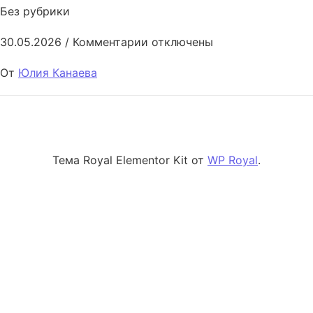
Без рубрики
к записи Quantitative models f
30.05.2026
/
Комментарии
отключены
От
Юлия Канаева
Тема Royal Elementor Kit от
WP Royal
.