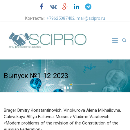
Контакты:
+79625087402
,
mail@scipro.ru
Выпуск №1-12-2023
Brager Dmitry Konstantinovich, Vinokurova Alena Mikhailovna,
Gulevskaya Alfiya Failovna, Moiseev Vladimir Vasilievich.
«Modern problems of the revision of the Constitution of the
Russian Federation»