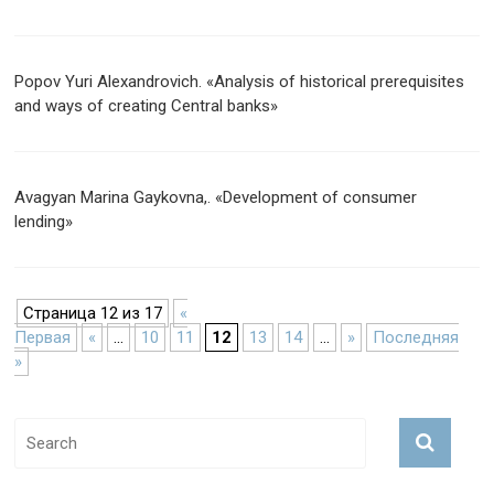
Popov Yuri Alexandrovich. «Analysis of historical prerequisites
and ways of creating Central banks»
Avagyan Marina Gaykovna,. «Development of consumer
lending»
Страница 12 из 17
«
Первая
«
...
10
11
12
13
14
...
»
Последняя
»