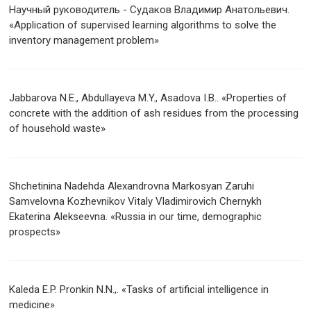
Научный руководитель - Судаков Владимир Анатольевич.
«Application of supervised learning algorithms to solve the
inventory management problem»
Jabbarova N.E., Abdullayeva M.Y., Asadova I.B.. «Properties of
concrete with the addition of ash residues from the processing
of household waste»
Shchetinina Nadehda Alexandrovna Markosyan Zaruhi
Samvelovna Kozhevnikov Vitaly Vladimirovich Chernykh
Ekaterina Alekseevna. «Russia in our time, demographic
prospects»
Kaleda E.P. Pronkin N.N.,. «Tasks of artificial intelligence in
medicine»